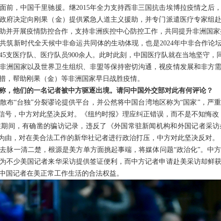
面前，中国千里驰援。继2015年全力支持西非三国抗击埃博拉疫情之后
政府决定向刚果（金）提供紧急人道主义援助，并专门派遣医疗专家组
助并开展疫情防控合作，支持非洲疾控中心防控工作，共同提升非洲国家
共筑新时代全天候中非命运共同体的生动体现，也是2024年中非合作论坛
45支医疗队、医疗队员900余人。此时此刻，中国医疗队就在当地坚守
非洲国家以及世界卫生组织、非盟等保持密切沟通，视疫情发展和非方
措，帮助刚果（金）等非洲国家早日战胜疫情。
称，他们的一名记者被中方驱逐出境。请问中国外交部对此有何评论？
散布“台独”分裂谬论提供平台，并公然将中国台湾地区称为“国家”，严
误信号，中方对此坚决反对。《纽约时报》理应纠正错误，而不是不知悔改
驻期间，有确凿的骗访记录，违反了《外国常驻新闻机构和外国记者采访
”为由，对在美合法工作的新华社记者进行政治打压，中方对此坚决反对。
去脉一清二楚，根源是美方单方面挑起事端，将媒体问题“政治化”。中
为不少美国记者来华采访提供签证便利，而中方记者申请赴美采访却鲜
中国记者在美正常工作生活的合法权益。