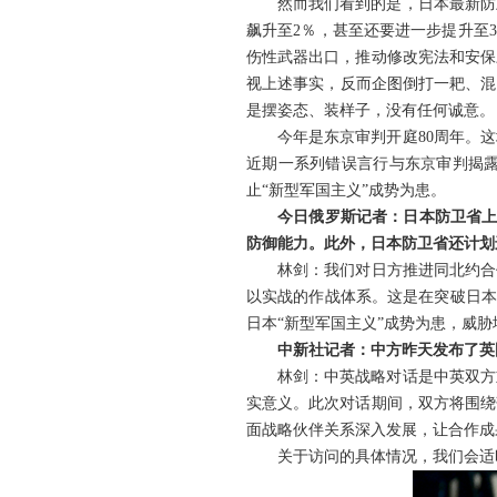
然而我们看到的是，日本最新防
飙升至2％，甚至还要进一步提升至
伤性武器出口，推动修改宪法和安保
视上述事实，反而企图倒打一耙、混
是摆姿态、装样子，没有任何诚意。
今年是东京审判开庭80周年。
近期一系列错误言行与东京审判揭
止“新型军国主义”成势为患。
今日俄罗斯记者：日本防卫省上
防御能力。此外，日本防卫省还计划
林剑：我们对日方推进同北约合
以实战的作战体系。这是在突破日本
日本“新型军国主义”成势为患，威
中新社记者：中方昨天发布了英
林剑：中英战略对话是中英双方
实意义。此次对话期间，双方将围绕
面战略伙伴关系深入发展，让合作成
关于访问的具体情况，我们会适