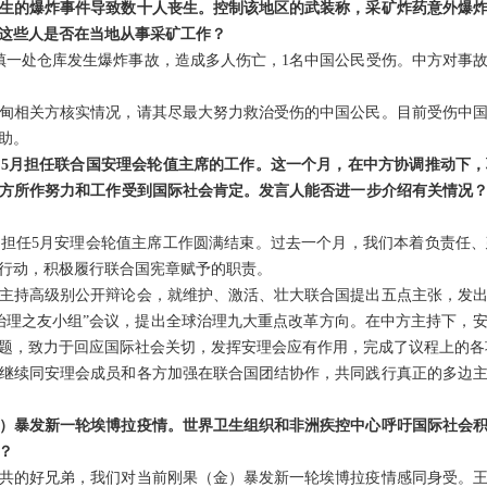
生的爆炸事件导致数十人丧生。控制该地区的武装称，采矿炸药意外爆
这些人是否在当地从事采矿工作？
坎镇一处仓库发生爆炸事故，造成多人伤亡，1名中国公民受伤。中方对事
甸相关方核实情况，请其尽最大努力救治受伤的中国公民。目前受伤中
助。
5月担任联合国安理会轮值主席的工作。这一个月，在中方协调推动下
方所作努力和工作受到国际社会肯定。发言人能否进一步介绍有关情况
担任5月安理会轮值主席工作圆满结束。过去一个月，我们本着负责任
行动，积极履行联合国宪章赋予的职责。
主持高级别公开辩论会，就维护、激活、壮大联合国提出五点主张，发
治理之友小组”会议，提出全球治理九大重点改革方向。在中方主持下，
题，致力于回应国际社会关切，发挥安理会应有作用，完成了议程上的各
继续同安理会成员和各方加强在联合国团结协作，共同践行真正的多边
）暴发新一轮埃博拉疫情。世界卫生组织和非洲疾控中心呼吁国际社会
？
共的好兄弟，我们对当前刚果（金）暴发新一轮埃博拉疫情感同身受。