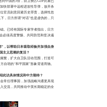
到中国的3倍，防卫费占GDP比重已
，加快部署中远程进攻性导弹，放开杀
这位官员刻意回避历史罪责，选择性忽
下，日方所谓“对话”也是虚伪的，只
基础。已经有国际专家学者指出，日方
会必须高度警惕、共同防范和坚决遏
部”，以帮助日本吸取经验并加强自身
国主义思潮的复活？
动频繁，扩大自卫队活动范围，打造可
方自诩的“和平国家”形象背道而驰。
绍此访具体情况和中方期待？
理会常任理事国，加强战略沟通更具现
深入交流，共同推动中英长期稳定的全