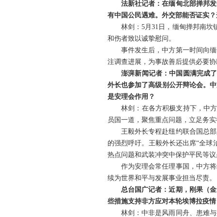
法新社记者：在缅甸北部掸邦发
有中国公民遇难。外交部能否证实？
林剑：5月31日，缅甸掸邦南
和伤者致以诚挚慰问。
事件发生后，中方第一时间向缅
注调查进展，为事故善后提供必要协
澎湃新闻记者：中国圆满完成了
外长也参加了高级别公开辩论会。中
是安理会作用？
林剑：在各方积极支持下，中方
员国一道，聚焦重点问题，立足务实
王毅外长专程赴纽约联合国总部
的强烈呼吁。王毅外长还出席“全球
热点问题和武装冲突中保护平民等议
作为安理会常任理事国，中方将
续为世界和平与发展事业担当尽责。
总台国广记者：近期，刚果（金
些措施支持非方应对本轮埃博拉疫情
林剑：中非是风雨同舟、患难与