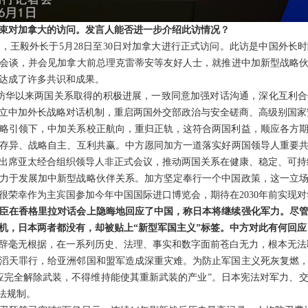
束对加拿大的访问。发言人能否进一步介绍此访情况？
，王毅外长于5月28日至30日对加拿大进行正式访问。此访是中国外长时
会谈，并会见加拿大前总理克雷蒂安等友好人士，就推进中加新型战略
达成了许多共识和成果。
访华以来两国关系取得的积极进展，一致同意加强对话沟通，深化互利
立中加外长战略对话机制，重启两国外交部政治与安全磋商、高级别国家
略引领下，中加关系校正航向，重归正轨，这符合两国利益，顺应各方
存异、战略自主、互利共赢。中方愿同加方一道落实好两国领导人重要
出席亚太经合组织领导人非正式会议，推动两国关系在健康、稳定、可持
力于发展加中新型战略伙伴关系。加方坚定奉行一个中国政策，这一立
很荣幸作为主宾国参加今年中国国际进口博览会，期待在2030年前实现对
臣在香格里拉对话会上隐晦地回应了中国，称日本将继续强化军力。尽
机，日本两者都没有，却被贴上“新型军国主义”标签。中方对此有何回应
辞毫无根据，在一系列历史、法理、事实和数字面前苍白无力，根本无法
滔天罪行，给亚洲邻国和盟军造成深重灾难。为防止军国主义死灰复燃
应完全解除武装，不得维持能使其重新武装的产业”。日本宪法对军力、
法规制。