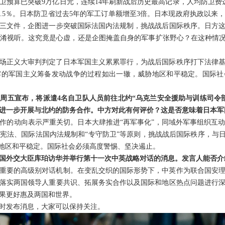
卫预算已突破9万亿日元，连续14年刷新战后历史最高记录，人均防卫费达
3.5％。日本防卫省过去5年的军工订单额增至3倍。日本现政府执政以来
三文件，企图进一步突破国际法国内法规制，挑战战后国际秩序。日方
淆视听。这究竟是心虚，还是企图掩盖自身的军事扩张野心？在这种情况
这场正义大审判判定了日本军国主义累累罪行，为战后国际秩序打下法律
露的军国主义筹备发动战争的过程如出一辙，威胁地区和平稳定。国际社
周五宣布，将派遣4名自卫队人员前往北约“乌克兰安全援助与训练司令
进一步开展与北约的防务合作。中方对此有何评价？这是否意味着日本军
作的动向表示严重关切。日本大肆推进“再军事化”，同域外军事组织互
宪法、国际法国内法规制和“专守防卫”等原则，挑战战后国际秩序，与日
胁地区和平稳定。国际社会必须高度警惕、坚决遏止。
国外交大臣库珀访华并举行第十一次中英战略对话的消息。发言人能否介
重要的高级别对话机制。在变乱交织的国际形势下，中英作为联合国安
落实两国领导人重要共识、拓展务实合作以及国际和地区热点问题进行
果更好惠及两国和世界。
时发布消息，大家可以保持关注。