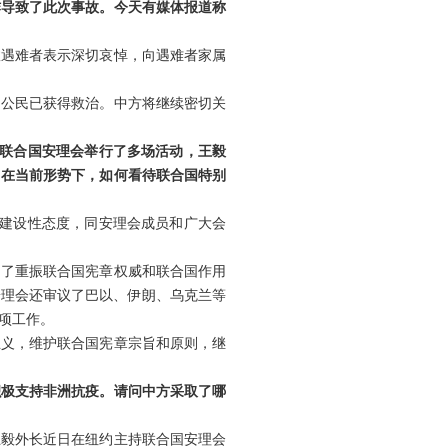
炸导致了此次事故。今天有媒体报道称
故遇难者表示深切哀悼，向遇难者家属
国公民已获得救治。中方将继续密切关
，联合国安理会举行了多场活动，王毅
？在当前形势下，如何看待联合国特别
、建设性态度，同安理会成员和广大会
出了重振联合国宪章权威和联合国作用
安理会还审议了巴以、伊朗、乌克兰等
项工作。
主义，维护联合国宪章宗旨和原则，继
积极支持非洲抗疫。请问中方采取了哪
王毅外长近日在纽约主持联合国安理会