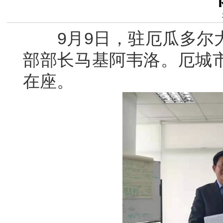
9月9日，驻厄瓜多尔大
部部长马基阿韦洛。厄城
在座。