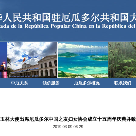
中厄关系
领侨服务
厄瓜多尔概况
联系我们
玉林大使出席厄瓜多尔中国之友妇女协会成立十五周年庆典并致
2019-03-09 06:29