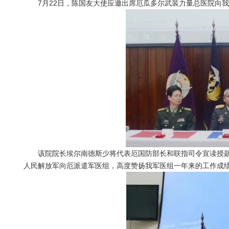
7月22日，陈国友大使应邀出席厄瓜多尔武装力量总医院向我
该院院长埃尔南德斯少将代表厄国防部长和联指司令宣读授勋令
人民解放军向厄派遣军医组，高度赞扬我军医组一年来的工作成