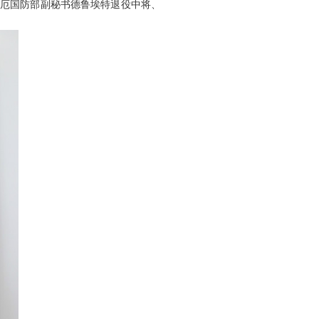
厄国防部副秘书德鲁埃特退役中将、