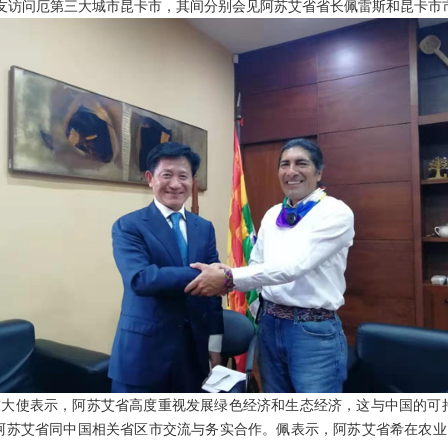
友访问厄第三大城市昆卡市，其间分别会见阿苏艾省省长佩雷斯和昆卡市
使表示，阿苏艾省高度重视发展绿色经济和生态经济，这与中国的可持
阿苏艾省同中国相关省区市交流与务实合作。佩表示，阿苏艾省希在农