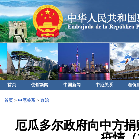
首页
使馆新闻
中国新闻
中厄关系
领侨
首页
>
中厄关系
>
政治
厄瓜多尔政府向中方捐
疫情（20