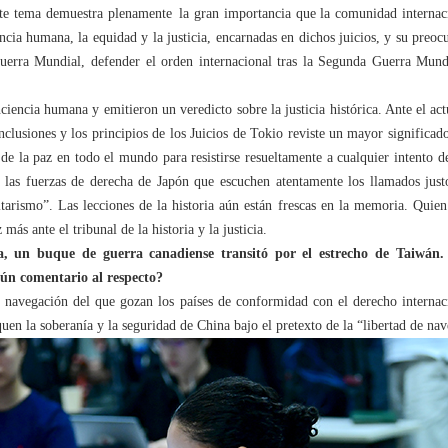
ste tema demuestra plenamente la gran importancia que la comunidad internaci
cia humana, la equidad y la justicia, encarnadas en dichos juicios, y su preoc
uerra Mundial, defender el orden internacional tras la Segunda Guerra Mundia
iencia humana y emitieron un veredicto sobre la justicia histórica. Ante el ac
nclusiones y los principios de los Juicios de Tokio reviste un mayor significad
de la paz en todo el mundo para resistirse resueltamente a cualquier intento de 
as fuerzas de derecha de Japón que escuchen atentamente los llamados just
litarismo”. Las lecciones de la historia aún están frescas en la memoria. Quien 
más ante el tribunal de la historia y la justicia.
a, un buque de guerra canadiense transitó por el estrecho de Taiwán. 
gún comentario al respecto?
 navegación del que gozan los países de conformidad con el derecho intern
uen la soberanía y la seguridad de China bajo el pretexto de la “libertad de na