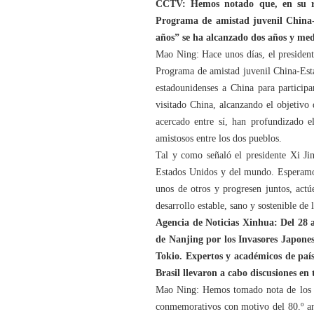
CCTV: Hemos notado que, en su res
Programa de amistad juvenil China-E
años” se ha alcanzado dos años y medi
Mao Ning: Hace unos días, el president
Programa de amistad juvenil China-Esta
estadounidenses a China para particip
visitado China, alcanzando el objetivo
acercado entre sí, han profundizado 
amistosos entre los dos pueblos.
Tal y como señaló el presidente Xi Jin
Estados Unidos y del mundo. Esperamos 
unos de otros y progresen juntos, act
desarrollo estable, sano y sostenible de
Agencia de Noticias Xinhua: Del 28 
de Nanjing por los Invasores Japones
Tokio. Expertos y académicos de paí
Brasil llevaron a cabo discusiones en
Mao Ning: Hemos tomado nota de los re
conmemorativos con motivo del 80.º ani