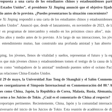
puesta a una carta de los estudiantes chinos y estadounidenses part
stados Unidos”, el presidente Xi Jinping anunció que el objetivo fijado 
o antes de lo previsto. ¿Puedes presentarnos la situación concerniente?
e Xi Jinping respondió a una carta de los estudiantes chinos y estadounidenses
dos Unidos”. Anunció que, desde el lanzamiento, en noviembre de 2023, de la 
ar en programas de intercambio y estudio en los próximos cinco años”, más
 dos años y medio antes de lo previsto. A lo largo de sus interacciones, los j
el entendimiento mutuo, han construido una profunda amistad y han abierto
ping, los jóvenes, llenos de vitalidad y sueños, representan el futuro y la es
que más jóvenes chinos y estadounidenses tomen el testigo de la causa de la
úen como “embajadores de la amistad” tendiendo puentes sobre el océano Pací
 las relaciones China-Estados Unidos.
al 29 de mayo, la Universidad Jiao Tong de Shanghái y el Salón Conmemo
es coorganizaron el Simposio Internacional en Conmemoración del 80.º Ani
ses como China, Japón, la República de Corea, Malasia, Rusia, Alemania
 torno a los Juicios de Tokio. ¿Cuál es el comentario de China al respecto?
portajes pertinentes. Recientemente, China, Japón y la comunidad internacio
versario del inicio de los Juicios de Tokio. Esta reunión de académicos de di