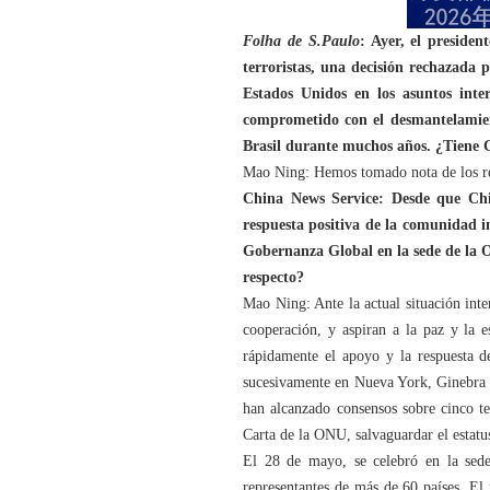
Folha de S.Paulo
: Ayer, el preside
terroristas, una decisión rechazada 
Estados Unidos en los asuntos inte
comprometido con el desmantelamiento
Brasil durante muchos años. ¿Tiene 
Mao Ning: Hemos tomado nota de los repo
China News Service: Desde que Chin
respuesta positiva de la comunidad i
Gobernanza Global en la sede de la 
respecto?
Mao Ning: Ante la actual situación inte
cooperación, y aspiran a la paz y la 
rápidamente el apoyo y la respuesta d
sucesivamente en Nueva York, Ginebra y
han alcanzado consensos sobre cinco te
Carta de la ONU, salvaguardar el estatu
El 28 de mayo, se celebró en la sed
representantes de más de 60 países. El