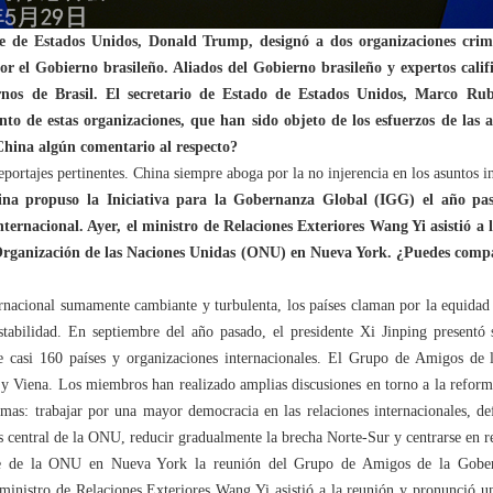
nte de Estados Unidos, Donald Trump, designó a dos organizaciones crim
por el Gobierno brasileño. Aliados del Gobierno brasileño y expertos cali
rnos de Brasil. El secretario de Estado de Estados Unidos, Marco Ru
 de estas organizaciones, que han sido objeto de los esfuerzos de las a
China algún comentario al respecto?
rtajes pertinentes. China siempre aboga por la no injerencia en los asuntos in
a propuso la Iniciativa para la Gobernanza Global (IGG) el año pasa
nternacional. Ayer, el ministro de Relaciones Exteriores Wang Yi asistió a
Organización de las Naciones Unidas (ONU) en Nueva York. ¿Puedes compa
rnacional sumamente cambiante y turbulenta, los países claman por la equidad y 
estabilidad. En septiembre del año pasado, el presidente Xi Jinping present
e casi 160 países y organizaciones internacionales. El Grupo de Amigos de
 Viena. Los miembros han realizado amplias discusiones en torno a la reform
mas: trabajar por una mayor democracia en las relaciones internacionales, def
s central de la ONU, reducir gradualmente la brecha Norte-Sur y centrarse en re
e de la ONU en Nueva York la reunión del Grupo de Amigos de la Gobern
 ministro de Relaciones Exteriores Wang Yi asistió a la reunión y pronunció u