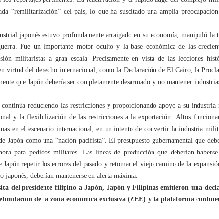
rada “remilitarización” del país, lo que ha suscitado una amplia preocupaci
dustrial japonés estuvo profundamente arraigado en su economía, manipuló la to
uerra. Fue un importante motor oculto y la base económica de las crecient
ón militaristas a gran escala. Precisamente en vista de las lecciones hist
 en virtud del derecho internacional, como la Declaración de El Cairo, la Proc
amente que Japón debería ser completamente desarmado y no mantener industrias 
continúa reduciendo las restricciones y proporcionando apoyo a su industria m
onal y la flexibilización de las restricciones a la exportación. Altos funcion
as en el escenario internacional, en un intento de convertir la industria mili
e Japón como una “nación pacifista”. El presupuesto gubernamental que deber
hora para pedidos militares. Las líneas de producción que deberían haberse 
 Japón repetir los errores del pasado y retomar el viejo camino de la expansió
lo japonés, deberían mantenerse en alerta máxima.
ta del presidente filipino a Japón, Japón y Filipinas emitieron una decl
 delimitación de la zona económica exclusiva (ZEE) y la plataforma contine