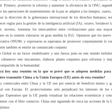
l. Primero, promover la reforma y aumentar la eficiencia de la ONU; segundo,
e las operaciones de mantenimiento de la paz se adapten a los tiempos; cuarto, 
sar la dirección de la gobernanza internacional de los derechos humanos; se
cer reglas para la gestión de la inteligencia artificial (IA); octavo, fortalec
stre; noveno, fomentar los intercambios entre civilizaciones para una may
entes en la reunión valoraron en gran medida la IGG. Opinaron que los nueve
niciativa ONU80, y expresaron su esperanza de promover conjuntamente la co
unión también se emitió un comunicado conjunto.
lobal es un factor estabilizador y una fuerza justa en este mundo turbulent
 robustecer este mecanismo, elaborar planes conjuntos para reformar y mej
compartido de la humanidad.
á hoy una reunión en la que se prevé que se adopten medidas para p
ere transmitir China a la Unión Europea (UE) antes de esta reunión?
y comerciales entre China y la UE son por esencia de beneficio mutuo y g
al con Europa. El proteccionismo solo perjudicará los intereses de los 
ropa. Esperamos que la UE pueda visualizar las relaciones económicas y com
omiso con el libre comercio. China está siguiendo de cerca las acciones de la 
gítimos.