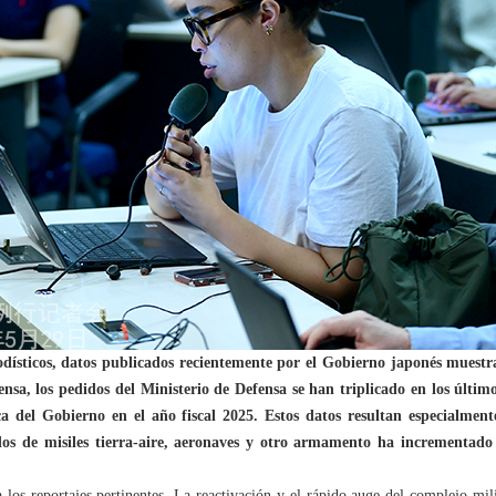
dísticos, datos publicados recientemente por el Gobierno japonés muestra
ensa, los pedidos del Ministerio de Defensa se han triplicado en los últim
ca del Gobierno en el año fiscal 2025. Estos datos resultan especialment
os de misiles tierra-aire, aeronaves y otro armamento ha incrementado e
os reportajes pertinentes. La reactivación y el rápido auge del complejo milit