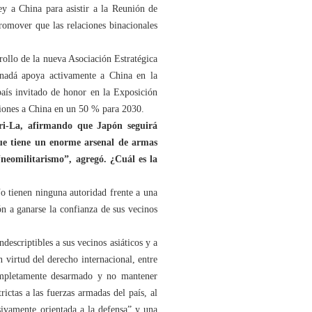
y a China para asistir a la Reunión de
omover que las relaciones binacionales
ollo de la nueva Asociación Estratégica
anadá apoya activamente a China en la
aís invitado de honor en la Exposición
aciones a China en un 50 % para 2030.
ri-La, afirmando que Japón seguirá
ue tiene un enorme arsenal de armas
neomilitarismo”, agregó. ¿Cuál es la
o tienen ninguna autoridad frente a una
ón a ganarse la confianza de sus vecinos
escriptibles a sus vecinos asiáticos y a
n virtud del derecho internacional, entre
completamente desarmado y no mantener
ictas a las fuerzas armadas del país, al
sivamente orientada a la defensa” y una