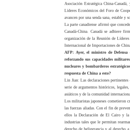
Asociación Estratégica China-Canadá, 
Líderes Económicos del Foro de Cooper
avancen por una senda sana, estable y so
La parte canadiense afirmó que concede
Canadá-China. Canadá se adhiere firm
organización de la Reunión de Líderes
Internacional de Importaciones de China
AFP: Ayer, el ministro de Defensa
reforzando sus capacidades militar
nucleares y bombarderos estratégico
respuesta de China a esto?
Lin Jian: Las declaraciones pertinente
serie de argumentos históricos, legales
asiáticos y de la comunidad internaciona
Los militaristas japoneses cometieron c
las fuerzas aliadas. Con el fin de preve
ellos la Declaración de El Cairo y l
industrias tales que le permitan rearma
derecho de beligerancia y al derecho a