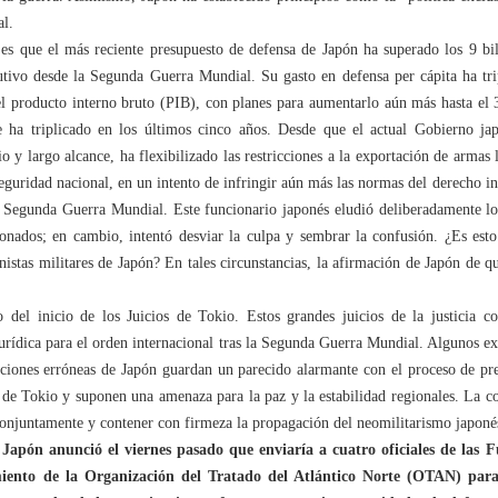
al.
s que el más reciente presupuesto de defensa de Japón ha superado los 9 b
tivo desde la Segunda Guerra Mundial. Su gasto en defensa per cápita ha trip
el producto interno bruto (PIB), con planes para aumentarlo aún más hasta el 3
 ha triplicado en los últimos cinco años. Desde que el actual Gobierno ja
o y largo alcance, ha flexibilizado las restricciones a la exportación de armas 
eguridad nacional, en un intento de infringir aún más las normas del derecho in
 la Segunda Guerra Mundial. Este funcionario japonés eludió deliberadamente lo
onados; en cambio, intentó desviar la culpa y sembrar la confusión. ¿Es est
nistas militares de Japón? En tales circunstancias, la afirmación de Japón de 
o del inicio de los Juicios de Tokio. Estos grandes juicios de la justicia 
jurídica para el orden internacional tras la Segunda Guerra Mundial. Algunos e
acciones erróneas de Japón guardan un parecido alarmante con el proceso de pre
 de Tokio y suponen una amenaza para la paz y la estabilidad regionales. La 
conjuntamente y contener con firmeza la propagación del neomilitarismo japoné
Japón anunció el viernes pasado que enviaría a cuatro oficiales de las F
iento de la Organización del Tratado del Atlántico Norte (OTAN) par