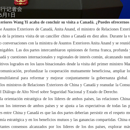
riores Wang Yi acaba de concluir su visita a Canadá. ¿Puedes ofrecernos 
 de Asuntos Exteriores de Canadá, Anita Anand, el ministro de Relaciones Exterio
 de la primera visita de un canciller chino a Canadá en diez años. Durante la vi
o conversaciones con la ministra de Asuntos Exteriores Anita Anand y se reun
amigables. Las dos partes intercambiaron opiniones de forma franca, profunda 
adá y cuestiones internacionales y regionales de interés común, alcanzando num
tivos logrados en los lazos binacionales desde la visita del primer ministro M
 comunicación, profundizar la cooperación mutuamente beneficiosa, ampliar lo
n multilateral para reformar y mejorar conjuntamente la gobernanza global.
los ministros de Relaciones Exteriores de China y Canadá y reanudar la Consul
 el Diálogo de Alto Nivel sobre Seguridad Nacional y Estado de Derecho.
la orientación estratégica de los líderes de ambos países, las relaciones Chin
con los intereses de ambos países y se ajusta a las expectativas de todas las 
ones entre China y Canadá es que las dos partes deberían persistir en el respeto
omía estratégica y en los beneficios mutuos y las ganancias compartidas. China 
antes consensos alcanzados por los líderes de los dos países, explorar má