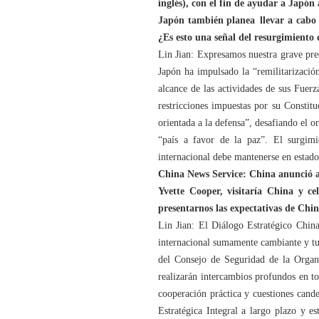
inglés), con el fin de ayudar a Japón
Japón también planea llevar a cabo
¿Es esto una señal del resurgimiento 
Lin Jian: Expresamos nuestra grave pr
Japón ha impulsado la “remilitarizació
alcance de las actividades de sus Fuerz
restricciones impuestas por su Constitu
orientada a la defensa”, desafiando el 
“país a favor de la paz”. El surgim
internacional debe mantenerse en estad
China News Service: China anunció a
Yvette Cooper, visitaría China y ce
presentarnos las expectativas de Chin
Lin Jian: El Diálogo Estratégico Chin
internacional sumamente cambiante y tu
del Consejo de Seguridad de la Organi
realizarán intercambios profundos en to
cooperación práctica y cuestiones cand
Estratégica Integral a largo plazo y e