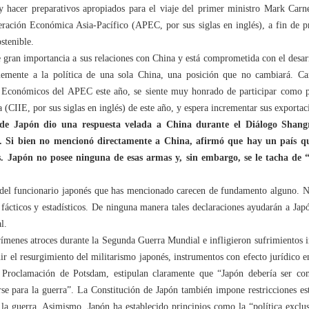
y hacer preparativos apropiados para el viaje del primer ministro Mark Carne
ación Económica Asia-Pacífico (APEC, por sus siglas en inglés), a fin de pr
stenible.
 gran importancia a sus relaciones con China y está comprometida con el desarr
emente a la política de una sola China, una posición que no cambiará. C
 Económicos del APEC este año, se siente muy honrado de participar como p
 (CIIE, por sus siglas en inglés) de este año, y espera incrementar sus export
 de Japón dio una respuesta velada a China durante el Diálogo Shang
es. Si bien no mencionó directamente a China, afirmó que hay un país q
s. Japón no posee ninguna de esas armas y, sin embargo, se le tacha de “
s del funcionario japonés que has mencionado carecen de fundamento alguno. N
, fácticos y estadísticos. De ninguna manera tales declaraciones ayudarán a Jap
l.
rímenes atroces durante la Segunda Guerra Mundial e infligieron sufrimientos ind
nir el resurgimiento del militarismo japonés, instrumentos con efecto jurídico e
a Proclamación de Potsdam, estipulan claramente que “Japón debería ser 
rse para la guerra”. La Constitución de Japón también impone restricciones estr
 la guerra. Asimismo, Japón ha establecido principios como la “política exclu