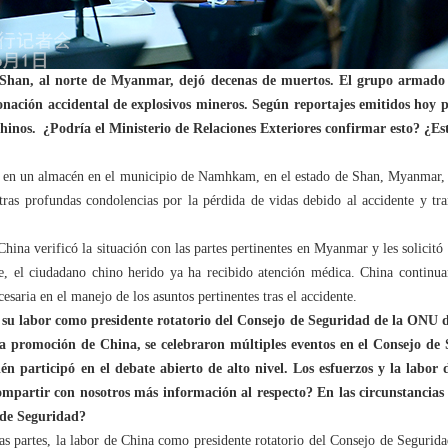
 Shan, al norte de Myanmar, dejó decenas de muertos. El grupo armado q
nación accidental de explosivos mineros. Según reportajes emitidos hoy 
hinos. ¿Podría el Ministerio de Relaciones Exteriores confirmar esto? ¿Es
n en un almacén en el municipio de Namhkam, en el estado de Shan, Myanmar, 
ras profundas condolencias por la pérdida de vidas debido al accidente y tra
hina verificó la situación con las partes pertinentes en Myanmar y les solicitó 
e, el ciudadano chino herido ya ha recibido atención médica. China continuar
cesaria en el manejo de los asuntos pertinentes tras el accidente.
su labor como presidente rotatorio del Consejo de Seguridad de la ONU d
la promoción de China, se celebraron múltiples eventos en el Consejo de
n participó en el debate abierto de alto nivel. Los esfuerzos y la labor
mpartir con nosotros más información al respecto? En las circunstancias 
 de Seguridad?
sas partes, la labor de China como presidente rotatorio del Consejo de Seguri