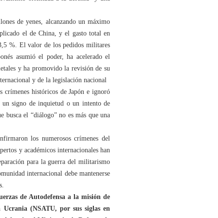
illones de yenes, alcanzando un máximo
licado el de China, y el gasto total en
,5 %. El valor de los pedidos militares
ponés asumió el poder, ha acelerado el
letales y ha promovido la revisión de su
ternacional y de la legislación nacional
s crímenes históricos de Japón e ignoró
o un signo de inquietud o un intento de
que busca el “diálogo” no es más que una
confirmaron los numerosos crímenes del
xpertos y académicos internacionales han
paración para la guerra del militarismo
comunidad internacional debe mantenerse
s.
uerzas de Autodefensa a la misión de
a Ucrania (NSATU, por sus siglas en