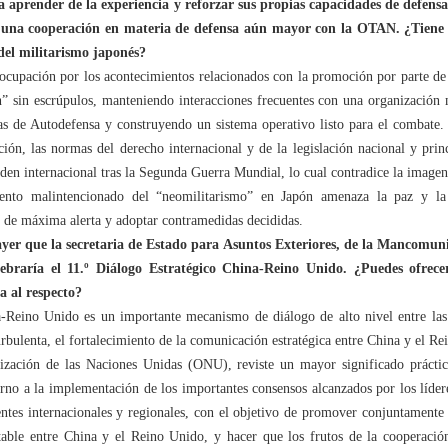
 a aprender de la experiencia y reforzar sus propias capacidades de defens
 una cooperación en materia de defensa aún mayor con la OTAN. ¿Tiene 
del militarismo japonés?
eocupación por los acontecimientos relacionados con la promoción por parte d
n” sin escrúpulos, manteniendo interacciones frecuentes con una organización m
as de Autodefensa y construyendo un sistema operativo listo para el combate. 
ción, las normas del derecho internacional y de la legislación nacional y pri
orden internacional tras la Segunda Guerra Mundial, lo cual contradice la imag
iento malintencionado del “neomilitarismo” en Japón amenaza la paz y la 
o de máxima alerta y adoptar contramedidas decididas.
yer que la secretaria de Estado para Asuntos Exteriores, de la Mancomuni
lebraría el 11.º Diálogo Estratégico China-Reino Unido. ¿Puedes ofrecer
a al respecto?
a-Reino Unido es un importante mecanismo de diálogo de alto nivel entre las
rbulenta, el fortalecimiento de la comunicación estratégica entre China y el
zación de las Naciones Unidas (ONU), reviste un mayor significado práctico
rno a la implementación de los importantes consensos alcanzados por los lídere
entes internacionales y regionales, con el objetivo de promover conjuntamente 
stable entre China y el Reino Unido, y hacer que los frutos de la cooperaci