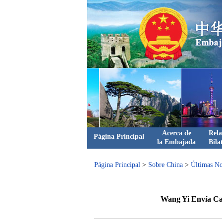
Acerca de
Rela
Página Principal
la Embajada
Bila
Página Principal
>
Sobre China
>
Últimas No
Wang Yi Envía Car