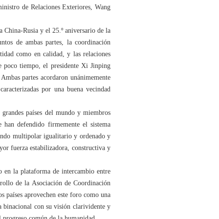
inistro de Relaciones Exteriores, Wang
 China-Rusia y el 25.º aniversario de la
ntos de ambas partes, la coordinación
tidad como en calidad, y las relaciones
 poco tiempo, el presidente Xi Jinping
a. Ambas partes acordaron unánimemente
a caracterizadas por una buena vecindad
es grandes países del mundo y miembros
 han defendido firmemente el sistema
ndo multipolar igualitario y ordenado y
r fuerza estabilizadora, constructiva y
o en la plataforma de intercambio entre
rrollo de la Asociación de Coordinación
os países aprovechen este foro como una
 binacional con su visión clarividente y
 el progreso común de la humanidad.