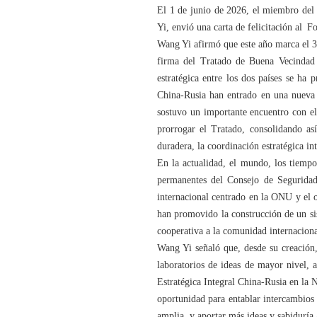
El 1 de junio de 2026, el miembro del
Yi, envió una carta de felicitación al 
Wang Yi afirmó que este año marca el 30
firma del Tratado de Buena Vecindad 
estratégica entre los dos países se ha
China-Rusia han entrado en una nueva 
sostuvo un importante encuentro con e
prorrogar el Tratado, consolidando así
duradera, la coordinación estratégica i
En la actualidad, el mundo, los tiemp
permanentes del Consejo de Segurida
internacional centrado en la ONU y el 
han promovido la construcción de un si
cooperativa a la comunidad internaciona
Wang Yi señaló que, desde su creación,
laboratorios de ideas de mayor nivel, 
Estratégica Integral China-Rusia en la
oportunidad para entablar intercambios 
amplia, y aportar más ideas y sabiduría