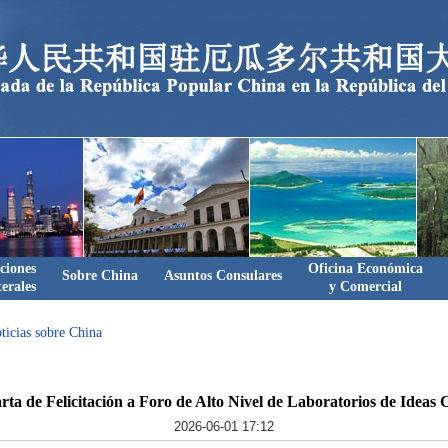
ciones
Oficina Económica
Sobre China
Asuntos Consulares
terales
y Comercial
ticias sobre China
ta de Felicitación a Foro de Alto Nivel de Laboratorios de Ideas 
2026-06-01 17:12