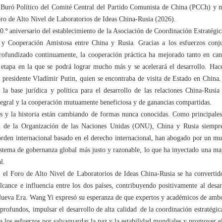
 Buró Político del Comité Central del Partido Comunista de China (PCCh) y m
Foro de Alto Nivel de Laboratorios de Ideas China-Rusia (2026).
.º aniversario del establecimiento de la Asociación de Coordinación Estratégica
y Cooperación Amistosa entre China y Rusia. Gracias a los esfuerzos conju
 profundizado continuamente, la cooperación práctica ha mejorado tanto en can
etapa en la que se podrá lograr mucho más y se acelerará el desarrollo. Hace
l presidente Vladímir Putin, quien se encontraba de visita de Estado en Chin
 la base jurídica y política para el desarrollo de las relaciones China-Rusi
ntegral y la cooperación mutuamente beneficiosa y de ganancias compartidas.
os y la historia están cambiando de formas nunca conocidas. Como principal
d de la Organización de las Naciones Unidas (ONU), China y Rusia siempre
orden internacional basado en el derecho internacional, han abogado por un mu
stema de gobernanza global más justo y razonable, lo que ha inyectado una mayo
l.
 el Foro de Alto Nivel de Laboratorios de Ideas China-Rusia se ha convertid
alcance e influencia entre los dos países, contribuyendo positivamente al desa
 Nueva Era. Wang Yi expresó su esperanza de que expertos y académicos de amb
profundos, impulsar el desarrollo de alta calidad de la coordinación estratégica
 a los esfuerzos por salvaguardar la paz y la estabilidad mundiales y promover