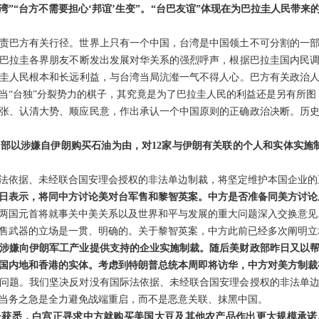
湾”“台方不需要担心‘邦谊’生变”。“台巴友谊”体现在为巴拉圭人民带
责巴方有关行径。世界上只有一个中国，台湾是中国领土不可分割的一
巴拉圭各界朋友不断发出发展对华关系的强烈呼声，根据巴拉圭国内民
圭人民根本和长远利益，与台湾当局沆瀣一气不得人心。巴方有关政治
当“台独”分裂势力的棋子，其究竟是为了巴拉圭人民的利益还是另有所图
张、认清大势、顺应民意，作出承认一个中国原则的正确政治决断。历
部以涉嫌自伊朗购买石油为由，对12家与伊朗有关联的个人和实体实施
法依据、未经联合国安理会授权的非法单边制裁，将坚定维护本国企业的
日表示，将同中方讨论美对台军售和黎智英案。中方是否准备同美方讨论
两国元首将就事关中美关系以及世界和平与发展的重大问题深入交换意见
售武器的立场是一贯、明确的。关于黎智英案，中方此前已经多次阐明立
涉嫌向伊朗军工产业提供支持的企业实施制裁。随后美财政部昨日又以
国内地和香港的实体。考虑到特朗普总统本周即将访华，中方对美方制裁
问题。我们坚决反对没有国际法依据、未经联合国安理会授权的非法单
当务之急是全力避免战端重启，而不是恶意关联、抹黑中国。
处获悉，白宫正寻求中方就购买美国大豆及其他农产品作出更大规模承诺