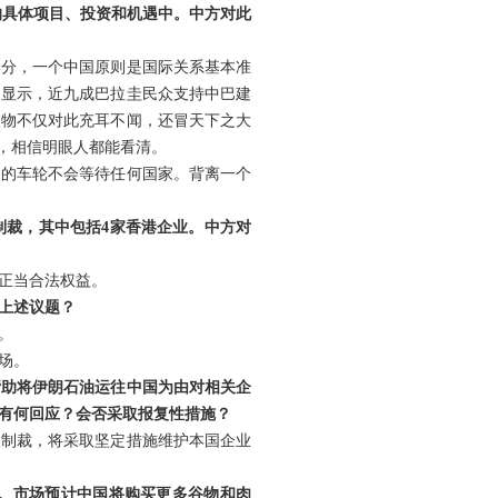
来的具体项目、投资和机遇中。中方对此
部分，一个中国原则是国际关系基本准
调显示，近九成巴拉圭民众支持中巴建
人物不仅对此充耳不闻，还冒天下之大
，相信明眼人都能看清。
史的车轮不会等待任何国家。背离一个
制裁，其中包括4家香港企业。中方对
正当合法权益。
上述议题？
。
场。
帮助将伊朗石油运往中国为由对相关企
有何回应？会否采取报复性措施？
边制裁，将采取坚定措施维护本国企业
。市场预计中国将购买更多谷物和肉