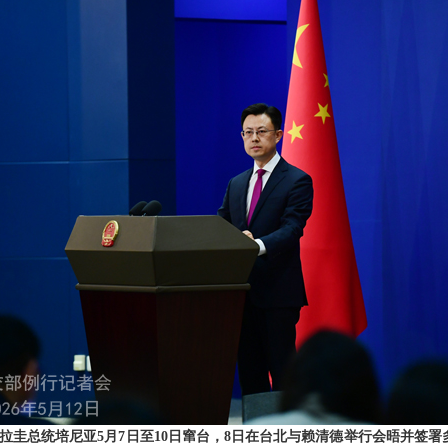
拉圭总统培尼亚5月7日至10日窜台，8日在台北与赖清德举行会晤并签署