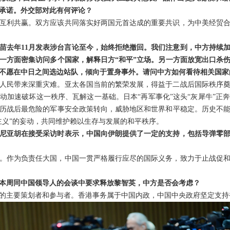
承诺。外交部对此有何评论？
互利共赢。双方应该共同落实好两国元首达成的重要共识，为中美经贸
苗去年11月发表涉台言论至今，始终拒绝撤回。我们注意到，中方持续加
一方面密集访问多个国家，解释日方“和平”立场。另一方面放宽出口杀
不愿在中日之间选边站队，倾向于置身事外。请问中方如何看待相关国家
人民带来深重灾难。亚太各国当前的繁荣发展，得益于二战后国际秩序
动加速破坏这一秩序、瓦解这一基础。日本“再军事化”这头“灰犀牛”正
历战后最危险的军事安全政策转向，威胁地区和世界和平稳定。历史不
主义”的妄动，共同维护赖以生存与发展的和平秩序。
尼亚胡在接受采访时表示，中国向伊朗提供了一定的支持，包括导弹零
。作为负责任大国，中国一贯严格履行应尽的国际义务，致力于止战促
本周同中国领导人的会谈中要求释放黎智英，中方是否会考虑？
的主要策划者和参与者。香港事务属于中国内政，中国中央政府坚定支持