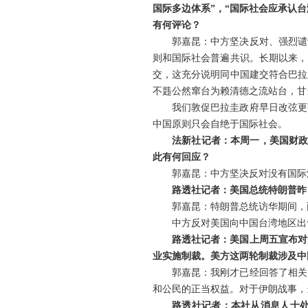
国际多边体系”，“国际社会应承认台
有何评论？
郭嘉昆：中方坚决反对、强烈谴
则和国际社会普遍共识。长期以来，
交，这充分说明同中国建交符合巴拉
不韪公然窜台为赖清德之流站台，甘
我们敦促巴拉圭政府早日改弦更
中国原则只会自绝于国际社会。
法新社记者：本周一，美国财政
此有何回应？
郭嘉昆：中方坚决反对没有国际
路透社记者：美国总统特朗普昨
郭嘉昆：特朗普总统访华期间，
中方反对美国向中国台湾地区出
路透社记者：美国上周五宣布对
业实施制裁。美方这两轮制裁涉及中
郭嘉昆：我刚才已经回答了相关
和公民的正当权益。对于伊朗战事，
路透社记者：本社从消息人士