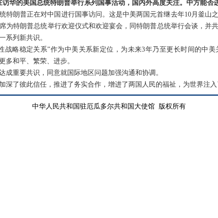
正在访华的美国总统特朗普举行系列国事活动，国内外高度关注。中方能否
统特朗普正在对中国进行国事访问。这是中美两国元首继去年10月釜山
平主席为特朗普总统举行欢迎仪式和欢迎宴会，同特朗普总统举行会谈，并
一系列新共识。
性战略稳定关系”作为中美关系新定位，为未来3年乃至更长时间的中
更多和平、繁荣、进步。
达成重要共识，同意就国际地区问题加强沟通和协调。
加深了彼此信任，推进了务实合作，增进了两国人民的福祉，为世界注入
中华人民共和国驻厄瓜多尔共和国大使馆 版权所有