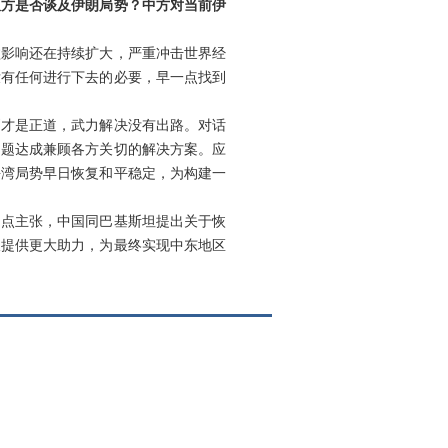
双方是否谈及伊朗局势？中方对当前伊
溢影响还在持续扩大，严重冲击世界经
没有任何进行下去的必要，早一点找到
判才是正道，武力解决没有出路。对话
问题达成兼顾各方关切的解决方案。应
海湾局势早日恢复和平稳定，为构建一
四点主张，中国同巴基斯坦提出关于恢
谈提供更大助力，为最终实现中东地区