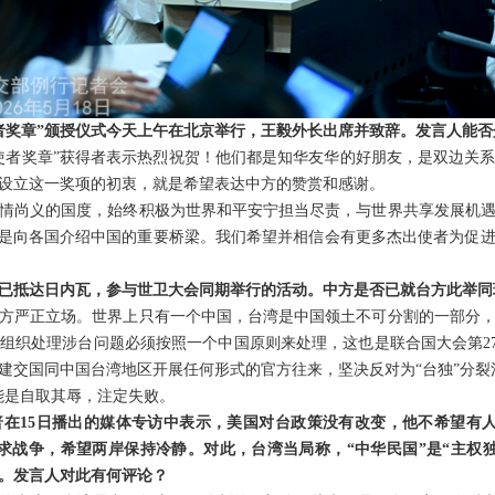
者奖章”颁授仪式今天上午在北京举行，王毅外长出席并致辞。发言人能
使者奖章”获得者表示热烈祝贺！他们都是知华友华的好朋友，是双边关
设立这一奖项的初衷，就是希望表达中方的赞赏和感谢。
情尚义的国度，始终积极为世界和平安宁担当尽责，与世界共享发展机
也是向各国介绍中国的重要桥梁。我们希望并相信会有更多杰出使者为促
已抵达日内瓦，参与世卫大会同期举行的活动。中方是否已就台方此举同
方严正立场。世界上只有一个中国，台湾是中国领土不可分割的一部分
织处理涉台问题必须按照一个中国原则来处理，这也是联合国大会第275
建交国同中国台湾地区开展任何形式的官方往来，坚决反对为“台独”分裂
能是自取其辱，注定失败。
在15日播出的媒体专访中表示，美国对台政策没有改变，他不希望有人
求战争，希望两岸保持冷静。对此，台湾当局称，“中华民国”是“主权
。发言人对此有何评论？