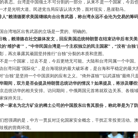
的表态。台湾是中国领土不可分割的一部分，从来不是一个国家，今后也
统一才是光明大道。民进党当局应该认清大势，面对现实，悬崖勒马。
导人”赖清德要求美国继续向台出售武器，称台湾永远不会沦为交易的筹
国台湾地区出售武器的立场是一贯的、明确的。
7日晚，赖清德在社交媒体发文，回应美国总统特朗普在结束访华后有关美
的‘维护者’”，“中华民国台湾是一个主权独立的民主国家”，“没有‘台独
彰，再次暴露其顽固坚持推行“台独”分裂的本质和意图。
不是一个国家，过去不是，今后更绝无可能。大陆和台湾同属一个中国
推动台湾问题“国际化”，是台海现状的最大破坏者，是台海和平稳定的最大
对“台独”是坚持一个中国原则的应有之义。“倚外谋独”“以武谋独”最终只
华期间，双方是否会提及特朗普总统访华的情况？如果提及，将涉及哪些
京总统访华的相关安排。访问期间，中俄两国元首将就双边关系、各领
家保持关注。
求一家名为北方矿业的稀土公司的中国股东出售其股份，称此举是为了
们想强调的是，中方一贯反对泛化国家安全概念，干扰正常投资活动。
歧视的营商环境。