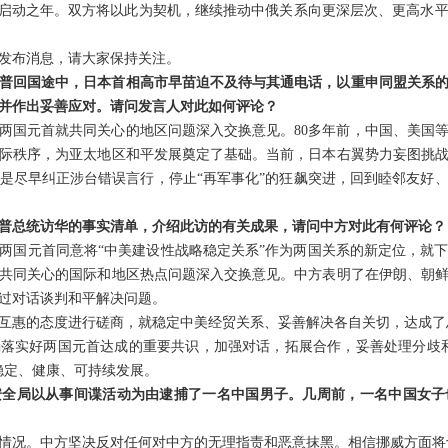
年”启动之年。双方将以此为契机，继续推动中俄关系向更深层次、更高水
发布消息，请大家保持关注。
普回国途中，日本首相高市早苗迫不及待与其通电话，以重申同盟关系
并作出妥善应对。请问发言人对此如何评论？
两国元首就共同关心的地区问题深入交换意见。80多年前，中国、美国
际秩序，为亚太地区和平发展奠定了基础。当前，日本右翼势力妄图挑
是尽早纠正涉台错误言行，停止“再军事化”的狂飙突进，回到睦邻友好
普总统访华的事实清单，介绍此访的有关成果，请问中方对此有何评论？
两国元首同意将“中美建设性战略稳定关系”作为两国关系的新定位，就
共同关心的国际和地区热点问题深入交换意见。中方表明了在伊朗、朝
过对话谈判和平解决问题。
互惠的态度进行磋商，就稳定中美经贸关系、妥善解决各自关切，达成了
落实好两国元首达成的重要共识，加强对话，拓展合作，妥善处理分歧
稳定、健康、可持续发展。
安全局以从事间谍活动为由逮捕了一名中国男子。几周前，一名中国女子
情况。中方坚决反对任何对中方的无理指责和恶意抹黑。相信挪威方面将