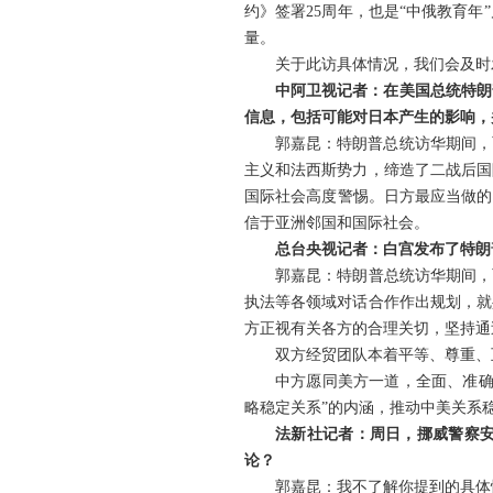
约》签署25周年，也是“中俄教育
量。
关于此访具体情况，我们会及时
中阿卫视记者：在美国总统特朗
信息，包括可能对日本产生的影响，
郭嘉昆：特朗普总统访华期间，
主义和法西斯势力，缔造了二战后国
国际社会高度警惕。日方最应当做的
信于亚洲邻国和国际社会。
总台央视记者：白宫发布了特朗
郭嘉昆：特朗普总统访华期间，
执法等各领域对话合作作出规划，就
方正视有关各方的合理关切，坚持通
双方经贸团队本着平等、尊重、
中方愿同美方一道，全面、准确
略稳定关系”的内涵，推动中美关系
法新社记者：周日，挪威警察
论？
郭嘉昆：我不了解你提到的具体