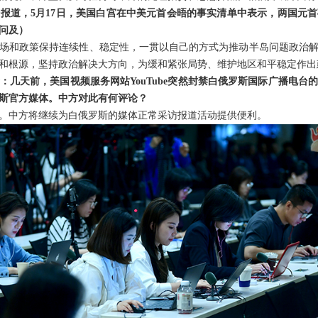
报道，5月17日，美国白宫在中美元首会晤的事实清单中表示，两国元
问及）
场和政策保持连续性、稳定性，一贯以自己的方式为推动半岛问题政治
和根源，坚持政治解决大方向，为缓和紧张局势、维护地区和平稳定作出
：几天前，美国视频服务网站YouTube突然封禁白俄罗斯国际广播电台
斯官方媒体。中方对此有何评论？
。中方将继续为白俄罗斯的媒体正常采访报道活动提供便利。