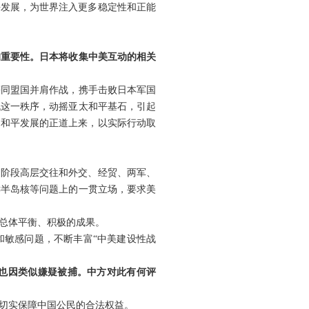
平发展，为世界注入更多稳定性和正能
的重要性。日本将收集中美互动的相关
等同盟国并肩作战，携手击败日本军国
战这一秩序，动摇亚太和平基石，引起
、和平发展的正道上来，以实际行动取
下阶段高层交往和外交、经贸、两军、
鲜半岛核等问题上的一贯立场，要求美
总体平衡、积极的成果。
和敏感问题，不断丰富“中美建设性战
也因类似嫌疑被捕。中方对此有何评
切实保障中国公民的合法权益。