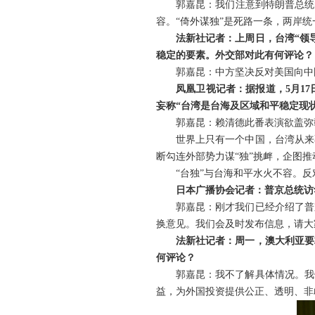
郭嘉昆：我们注意到特朗普总统
容。“倚外谋独”是死路一条，两岸
法新社记者：上周日，台湾“领
稳定的要素。外交部对此有何评论？
郭嘉昆：中方坚决反对美国向中
凤凰卫视记者：据报道，5月1
妄称“台湾是台海及区域和平稳定现状
郭嘉昆：赖清德此番表演欲盖弥
世界上只有一个中国，台湾从来
断勾连外部势力谋“独”挑衅，企图
“台独”与台海和平水火不容。反
日本广播协会记者：普京总统访
郭嘉昆：刚才我们已经介绍了普
换意见。我们会及时发布信息，请大
法新社记者：周一，澳大利亚要
何评论？
郭嘉昆：我不了解具体情况。我
益，为外国投资提供公正、透明、非