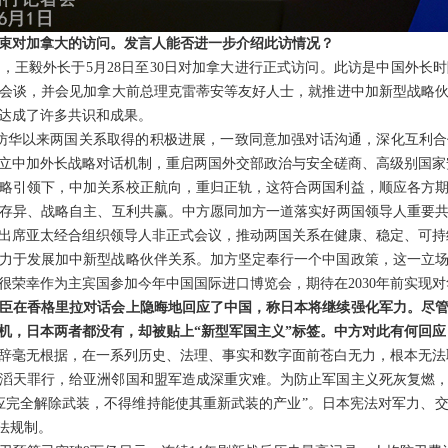
束对加拿大的访问。发言人能否进一步介绍此访情况？
，王毅外长于5月28日至30日对加拿大进行正式访问。此访是中国外长时
会谈，并会见加拿大前总理克雷蒂安等友好人士，就推进中加新型战略
达成了许多共识和成果。
访华以来两国关系取得的积极进展，一致同意加强对话沟通，深化互利
立中加外长战略对话机制，重启两国外交部政治与安全磋商、高级别国家
略引领下，中加关系校正航向，重归正轨，这符合两国利益，顺应各方
存异、战略自主、互利共赢。中方愿同加方一道落实好两国领导人重要
出席亚太经合组织领导人非正式会议，推动两国关系在健康、稳定、可持
力于发展加中新型战略伙伴关系。加方坚定奉行一个中国政策，这一立
很荣幸作为主宾国参加今年中国国际进口博览会，期待在2030年前实现对
臣在香格里拉对话会上隐晦地回应了中国，称日本将继续强化军力。尽
机，日本两者都没有，却被贴上“新型军国主义”标签。中方对此有何回应
辞毫无根据，在一系列历史、法理、事实和数字面前苍白无力，根本无法
滔天罪行，给亚洲邻国和盟军造成深重灾难。为防止军国主义死灰复燃
应完全解除武装，不得维持能使其重新武装的产业”。日本宪法对军力、
法规制。