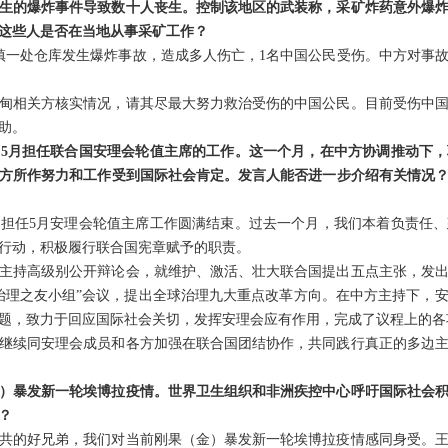
生的爆炸事件导致数十人丧生。控制该地区的武装称，采矿炸药意外爆
这些人是否在当地从事采矿工作？
坎镇一处仓库发生爆炸事故，造成多人伤亡，1名中国公民受伤。中方对事
甸相关方核实情况，请其尽最大努力救治受伤的中国公民。目前受伤中
助。
5月担任联合国安理会轮值主席的工作。这一个月，在中方协调推动下
方所作努力和工作受到国际社会肯定。发言人能否进一步介绍有关情况
担任5月安理会轮值主席工作圆满结束。过去一个月，我们本着负责任
行动，积极履行联合国宪章赋予的职责。
主持高级别公开辩论会，就维护、激活、壮大联合国提出五点主张，发
治理之友小组”会议，提出全球治理九大重点改革方向。在中方主持下，
题，致力于回应国际社会关切，发挥安理会应有作用，完成了议程上的各
继续同安理会成员和各方加强在联合国团结协作，共同践行真正的多边
）暴发新一轮埃博拉疫情。世界卫生组织和非洲疾控中心呼吁国际社会
？
共的好兄弟，我们对当前刚果（金）暴发新一轮埃博拉疫情感同身受。