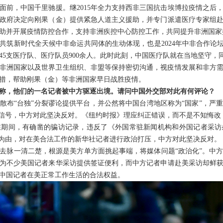
面前，中国千里驰援。继2015年全力支持西非三国抗击埃博拉疫情之后
政府决定向刚果（金）提供紧急人道主义援助，并专门派遣医疗专家组
助并开展疫情防控合作，支持非洲疾控中心防控工作，共同提升非洲国家
共筑新时代全天候中非命运共同体的生动体现，也是2024年中非合作论坛
45支医疗队、医疗队员900余人。此时此刻，中国医疗队就在当地坚守
非洲国家以及世界卫生组织、非盟等保持密切沟通，视疫情发展和非方
措，帮助刚果（金）等非洲国家早日战胜疫情。
称，他们的一名记者被中方驱逐出境。请问中国外交部对此有何评论？
散布“台独”分裂谬论提供平台，并公然将中国台湾地区称为“国家”，严
误信号，中方对此坚决反对。《纽约时报》理应纠正错误，而不是不知悔改
驻期间，有确凿的骗访记录，违反了《外国常驻新闻机构和外国记者采访
”为由，对在美合法工作的新华社记者进行政治打压，中方对此坚决反对。
去脉一清二楚，根源是美方单方面挑起事端，将媒体问题“政治化”。中
为不少美国记者来华采访提供签证便利，而中方记者申请赴美采访却鲜
中国记者在美正常工作生活的合法权益。