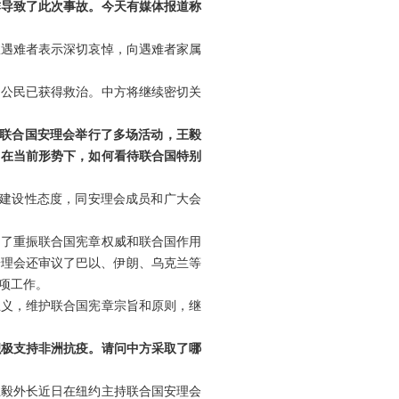
炸导致了此次事故。今天有媒体报道称
故遇难者表示深切哀悼，向遇难者家属
国公民已获得救治。中方将继续密切关
，联合国安理会举行了多场活动，王毅
？在当前形势下，如何看待联合国特别
、建设性态度，同安理会成员和广大会
出了重振联合国宪章权威和联合国作用
安理会还审议了巴以、伊朗、乌克兰等
项工作。
主义，维护联合国宪章宗旨和原则，继
积极支持非洲抗疫。请问中方采取了哪
王毅外长近日在纽约主持联合国安理会