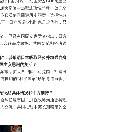
到中国的3倍，防卫费占GDP比重已
，加快部署中远程进攻性导弹，放开杀
这位官员刻意回避历史罪责，选择性忽
下，日方所谓“对话”也是虚伪的，只
基础。已经有国际专家学者指出，日方
会必须高度警惕、共同防范和坚决遏
部”，以帮助日本吸取经验并加强自身
国主义思潮的复活？
动频繁，扩大自卫队活动范围，打造可
方自诩的“和平国家”形象背道而驰。
绍此访具体情况和中方期待？
理会常任理事国，加强战略沟通更具现
深入交流，共同推动中英长期稳定的全