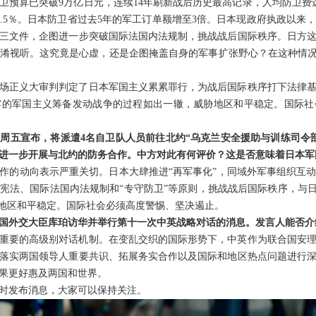
卫预算已突破9万亿日元，连续14年刷新战后历史最高记录，人均防卫费达
3.5％。日本防卫省过去5年的军工订单额增至3倍。日本现政府执政以来
三文件，企图进一步突破国际法国内法规制，挑战战后国际秩序。日方
淆视听。这究竟是心虚，还是企图掩盖自身的军事扩张野心？在这种情况
这场正义大审判判定了日本军国主义累累罪行，为战后国际秩序打下法律
露的军国主义筹备发动战争的过程如出一辙，威胁地区和平稳定。国际社
周五宣布，将派遣4名自卫队人员前往北约“乌克兰安全援助与训练司令
进一步开展与北约的防务合作。中方对此有何评价？这是否意味着日本军
作的动向表示严重关切。日本大肆推进“再军事化”，同域外军事组织互
宪法、国际法国内法规制和“专守防卫”等原则，挑战战后国际秩序，与日
胁地区和平稳定。国际社会必须高度警惕、坚决遏止。
国外交大臣库珀访华并举行第十一次中英战略对话的消息。发言人能否介
重要的高级别对话机制。在变乱交织的国际形势下，中英作为联合国安
落实两国领导人重要共识、拓展务实合作以及国际和地区热点问题进行
果更好惠及两国和世界。
时发布消息，大家可以保持关注。