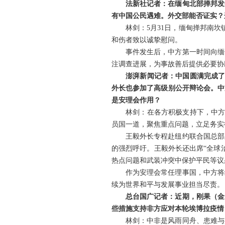
法新社记者：在缅甸北部掸邦发
有中国公民遇难。外交部能否证实？
林剑：5月31日，缅甸掸邦南
和伤者致以诚挚慰问。
事件发生后，中方第一时间向缅
注调查进展，为事故善后提供必要协
澎湃新闻记者：中国圆满完成了
外长也参加了高级别公开辩论会。中
是安理会作用？
林剑：在各方积极支持下，中方
员国一道，聚焦重点问题，立足务实
王毅外长专程赴纽约联合国总部
的强烈呼吁。王毅外长还出席“全球
热点问题和武装冲突中保护平民等议
作为安理会常任理事国，中方将
续为世界和平与发展事业担当尽责。
总台国广记者：近期，刚果（金
些措施支持非方应对本轮埃博拉疫情
林剑：中非是风雨同舟、患难与