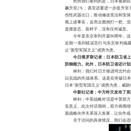
然而我们看到的是，日本最新防
飙升至2％，甚至还要进一步提升至
伤性武器出口，推动修改宪法和安保
视上述事实，反而企图倒打一耙、混
是摆姿态、装样子，没有任何诚意。
今年是东京审判开庭80周年。
近期一系列错误言行与东京审判揭
止“新型军国主义”成势为患。
今日俄罗斯记者：日本防卫省上
防御能力。此外，日本防卫省还计划
林剑：我们对日方推进同北约合
以实战的作战体系。这是在突破日本
日本“新型军国主义”成势为患，威
中新社记者：中方昨天发布了英
林剑：中英战略对话是中英双方
实意义。此次对话期间，双方将围绕
面战略伙伴关系深入发展，让合作成
关于访问的具体情况，我们会适