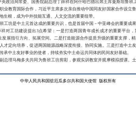
中共中央政治局常委、国务院副总理丁薛祥在阿什哈巴德出席土库曼斯坦鲁班
职业教育国际合作，习近平主席多次亲自推动中国同友好国家合作设立
落地生根，成为中外技能互通、人文交流的重要纽带。
班工坊是中土元首达成的重要共识，也是首届中国－中亚峰会的重要成
薛祥对工坊建设提出3点希望：一是打造两国青年成长成才的重要平台，
学生发展指引方向、拓展空间。二是打造能源合作提质升级的重要支撑，
人才定向培养，促进两国能源战略深度衔接、协同实施。三是打造中土
传承中土友好事业的使者，持续夯实中土命运共同体的民间友好基础。
副总理马梅多夫共同为鲁班工坊剪彩，参观实训教室并观摩模拟授课。
中华人民共和国驻厄瓜多尔共和国大使馆 版权所有