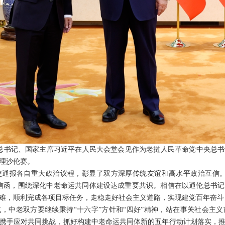
共中央总书记、国家主席习近平在人民大会堂会见作为老挝人民革命党中央总
理沙伦赛。
通报各自重大政治议程，彰显了双方深厚传统友谊和高水平政治互信。
信函，围绕深化中老命运共同体建设达成重要共识。相信在以通伦总书
难，顺利完成各项目标任务，走稳走好社会主义道路，实现建党百年奋斗
，中老双方要继续秉持“十六字”方针和“四好”精神，站在事关社会主
携手应对共同挑战，抓好构建中老命运共同体新的五年行动计划落实，