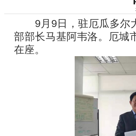
9月9日，驻厄瓜多尔大
部部长马基阿韦洛。厄城
在座。