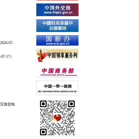
6-07-
7-17）
年互致贺电