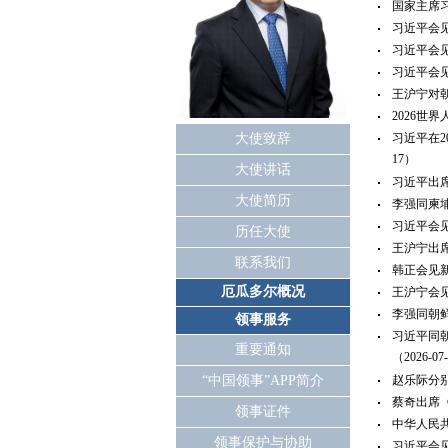
国家主席习
习近平会见
习近平会见
习近平会见泰
王沪宁对朝
2026世
大使致辞
习近平在2
17）
大使讲话
习近平出席
大使简历
李强同柬埔
习近平会见
历任大使
王沪宁出席
联系我们
韩正会见新西
厄瓜多尔概况
王沪宁会见
李强同朝鲜
领事服务
习近平同
重要通知
（2026-07
“中国领事”APP简介
赵乐际分别
蔡奇出席《
领事证件
中华人民共
领事保护与协助
习近平会见