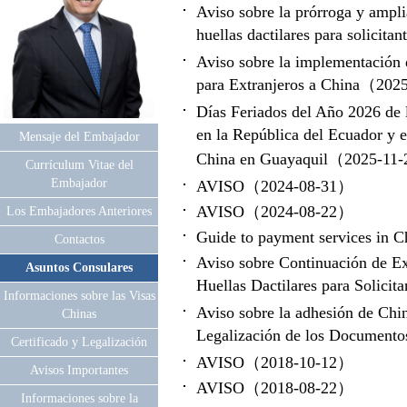
Aviso sobre la prórroga y ampli
huellas dactilares para solici
Aviso sobre la implementación d
para Extranjeros a China（20
Días Feriados del Año 2026 de 
en la República del Ecuador y 
Mensaje del Embajador
China en Guayaquil（2025-11
Currículum Vitae del
Embajador
AVISO（2024-08-31）
AVISO（2024-08-22）
Los Embajadores Anteriores
Guide to payment services in
Contactos
Aviso sobre Continuación de E
Asuntos Consulares
Huellas Dactilares para Solic
Informaciones sobre las Visas
Aviso sobre la adhesión de Chi
Chinas
Legalización de los Document
Certificado y Legalización
AVISO（2018-10-12）
Avisos Importantes
AVISO（2018-08-22）
Informaciones sobre la