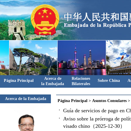
Acerca de
Relaciones
Página Principal
Sobre China
A
la Embajada
Bilaterales
Acerca de la Embajada
Página Principal
>
Asuntos Consulares
Guía de servicios de pago en
Aviso sobre la prórroga de polít
visado chino（2025-12-30）