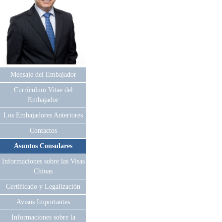
Mensaje del Embajador
Currículum Vitae del
Embajador
Los Embajadores Anteriores
Contactos
Asuntos Consulares
Informaciones sobre las Visas
Chinas
Certificado y Legalización
Avisos Importantes
Informaciones sobre la