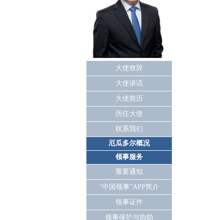
大使致辞
大使讲话
大使简历
历任大使
联系我们
厄瓜多尔概况
领事服务
重要通知
“中国领事”APP简介
领事证件
领事保护与协助