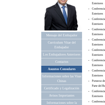
Exteriore
Conferencia
Exteriore
Conferencia
Exteriore
Conferencia
Exteriore
Mensaje del Embajador
Conferencia
Currículum Vitae del
Exteriore
Embajador
Conferencia
Los Embajadores Anteriores
Exteriore
Conferencia
Contactos
Exteriore
Asuntos Consulares
Conferencia
Exteriore
Informaciones sobre las Visas
Chinas
Portavoz de
Parte del
Certificado y Legalización
Conferencia
Avisos Importantes
Exteriore
Conferencia
Informaciones sobre la